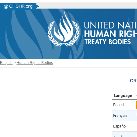
English
>
Human Rights Bodies
CR
Language
English
Français
Español
العربية