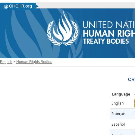
English
>
Human Rights Bodies
CR
Language
English
Français
Español
العربية