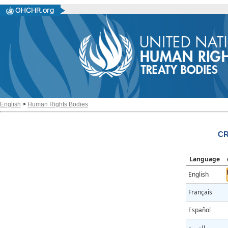
English
>
Human Rights Bodies
CR
Language
English
Français
Español
العربية