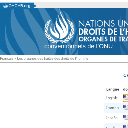
conventionnels de l’ONU
Français
>
Les organes des traités des droits de l'homme
C
Langue
do
English
Français
Español
العربية