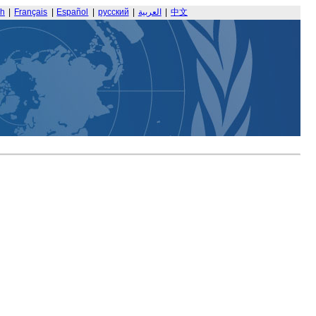
sh
|
Français
|
Español
|
русский
|
العربية
|
中文