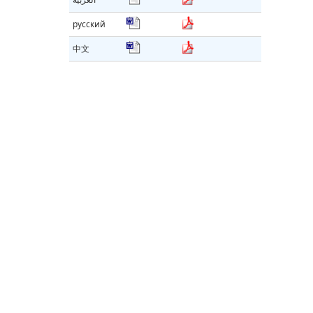
русский
中文