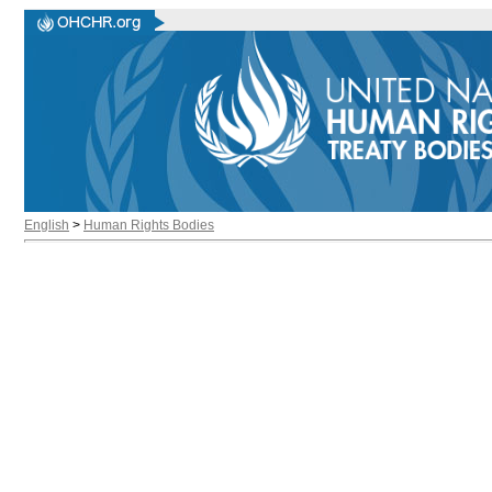
English
>
Human Rights Bodies