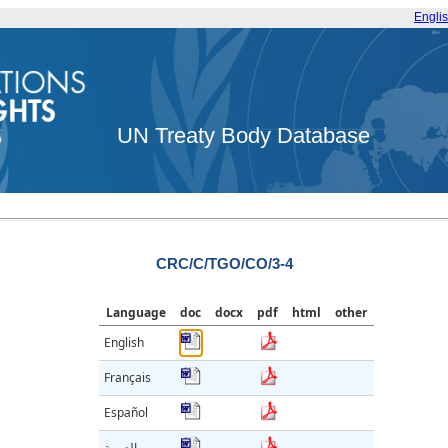
Engli
UN Treaty Body Database
CRC/C/TGO/CO/3-4
Language
doc
docx
pdf
html
other
English
Français
Español
العربية