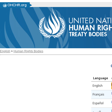
English
>
Human Rights Bodies
Language
English
Français
Español
العربية