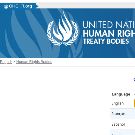
English
>
Human Rights Bodies
Language
English
Français
Español
العربية