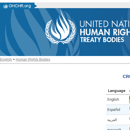
English
>
Human Rights Bodies
CR
Language
English
Español
العربية
русский