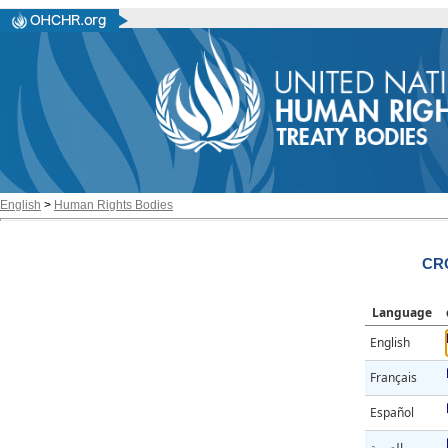
English
>
Human Rights Bodies
CRC
Language
English
Français
Español
العربية