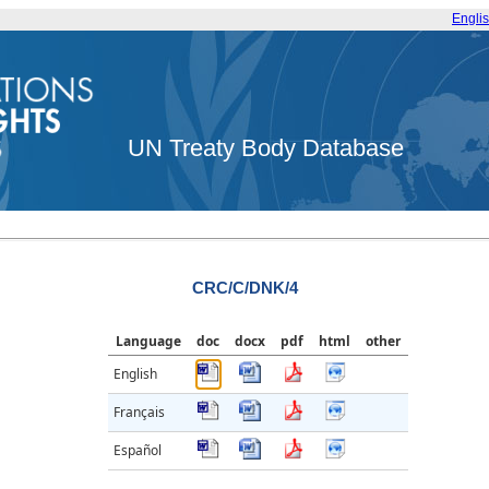
Engli
UN Treaty Body Database
CRC/C/DNK/4
Language
doc
docx
pdf
html
other
English
Français
Español