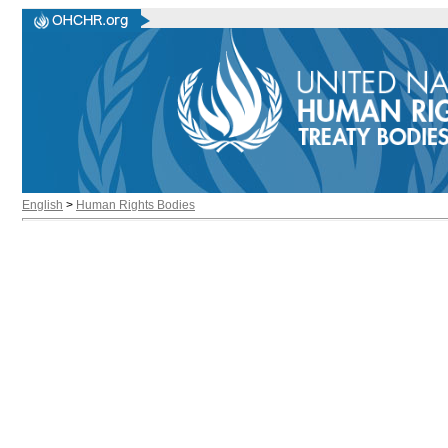
English
>
Human Rights Bodies