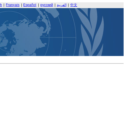
sh
|
Français
|
Español
|
русский
|
العربية
|
中文