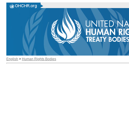
English
>
Human Rights Bodies