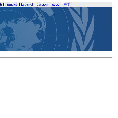
sh
|
Français
|
Español
|
русский
|
العربية
|
中文