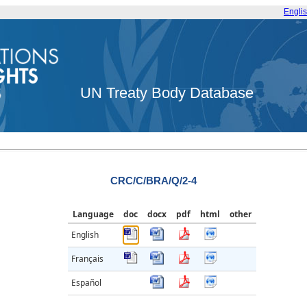
Engli
UN Treaty Body Database
CRC/C/BRA/Q/2-4
Language
doc
docx
pdf
html
other
English
Français
Español