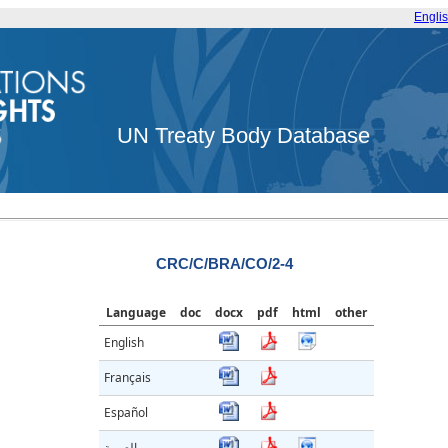
Engli
UN Treaty Body Database
CRC/C/BRA/CO/2-4
Language
doc
docx
pdf
html
other
English
Français
Español
العربية