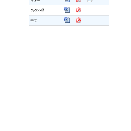
русский
中文