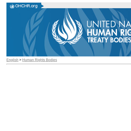
English
>
Human Rights Bodies