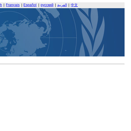
sh
|
Français
|
Español
|
русский
|
العربية
|
中文