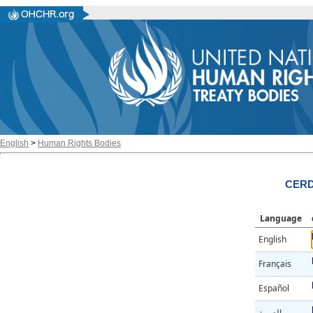
English
>
Human Rights Bodies
CERD
Language
English
Français
Español
العربية