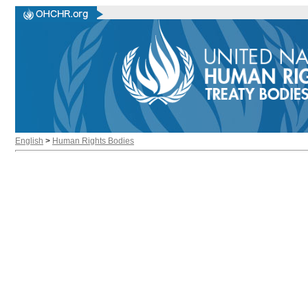
English
>
Human Rights Bodies