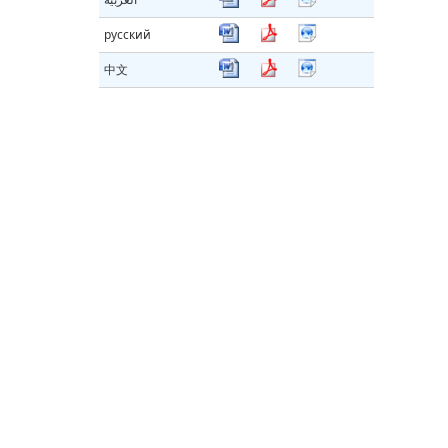
русский
中文