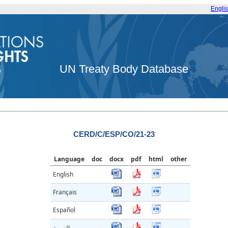
Engli
UN Treaty Body Database
CERD/C/ESP/CO/21-23
Language
doc
docx
pdf
html
other
English
Français
Español
العربية