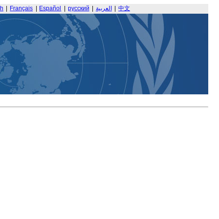
sh
|
Français
|
Español
|
русский
|
العربية
|
中文