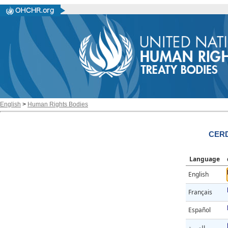
English
>
Human Rights Bodies
CERD
Language
English
Français
Español
العربية