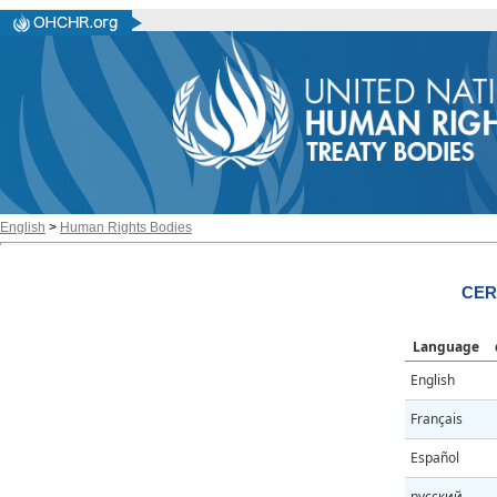
English
>
Human Rights Bodies
CERD
Language
English
Français
Español
русский