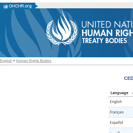
English
>
Human Rights Bodies
CED
Language
English
Français
Español
العربية