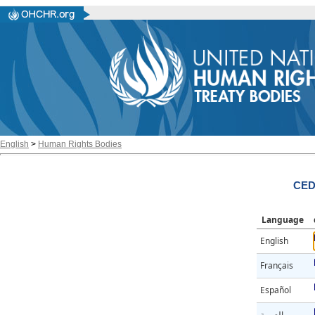
English
>
Human Rights Bodies
CED
Language
English
Français
Español
العربية