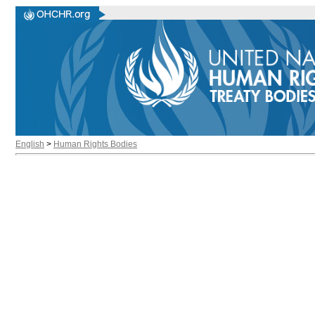
English
>
Human Rights Bodies