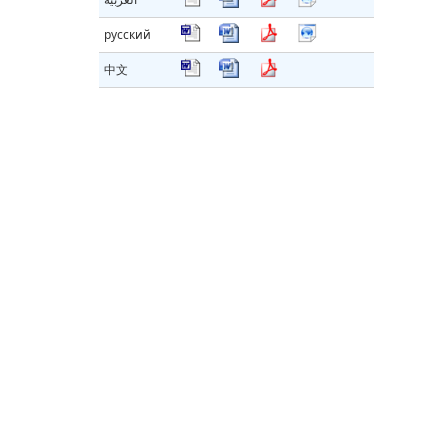
русский
中文