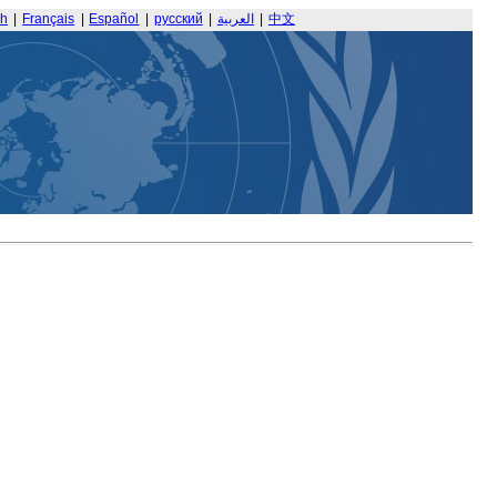
sh
|
Français
|
Español
|
русский
|
العربية
|
中文