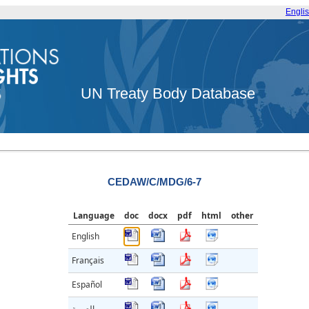
Engli
UN Treaty Body Database
CEDAW/C/MDG/6-7
Language
doc
docx
pdf
html
other
English
Français
Español
العربية