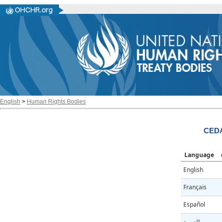
English
>
Human Rights Bodies
CEDA
Language
English
Français
Español
العربية