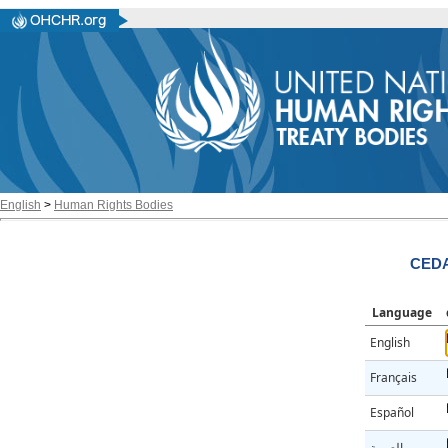
English
>
Human Rights Bodies
CEDA
Language
English
Français
Español
العربية