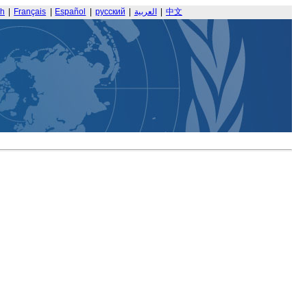
sh
|
Français
|
Español
|
русский
|
العربية
|
中文