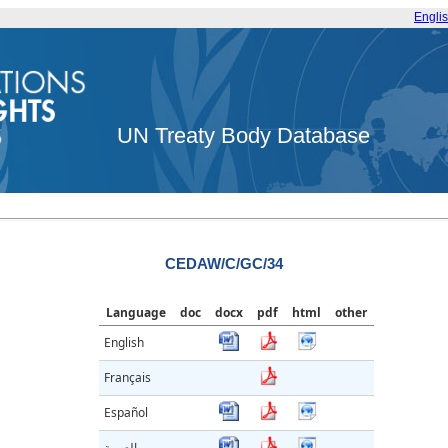
Engli
UN Treaty Body Database
CEDAW/C/GC/34
Language
doc
docx
pdf
html
other
English
Français
Español
العربية