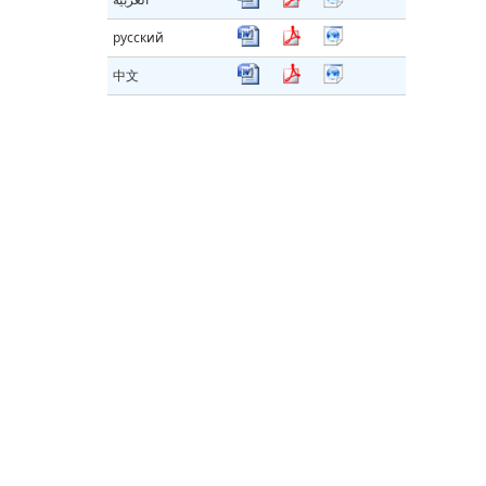
русский
中文