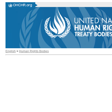
English
>
Human Rights Bodies