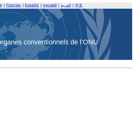
sh
|
Français
|
Español
|
русский
|
العربية
|
中文
organes conventionnels de l’ONU