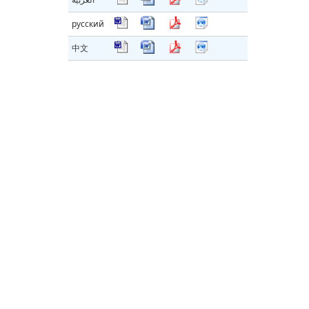
русский
中文