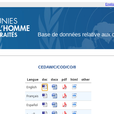
Engli
Base de données relative aux 
CEDAW/C/COD/CO/8
Langue
doc
docx
pdf
html
other
English
Français
Español
العربية