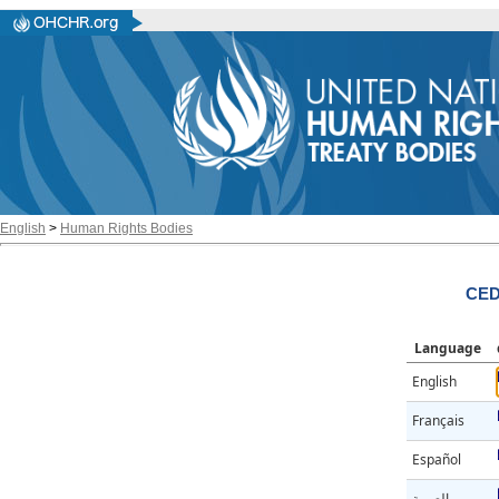
English
>
Human Rights Bodies
CED
Language
English
Français
Español
العربية