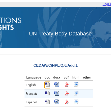
Engli
UN Treaty Body Database
CEDAW/C/NPL/Q/6/Add.1
Language
doc
docx
pdf
html
other
English
Français
Español