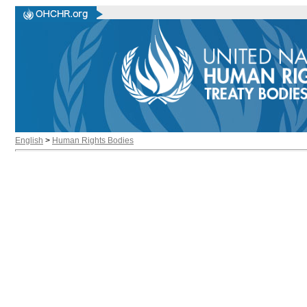
English
>
Human Rights Bodies