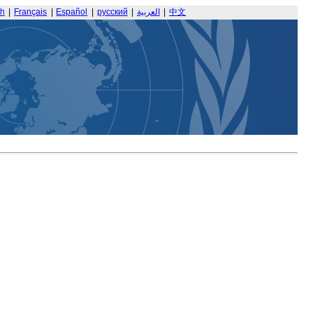
sh
|
Français
|
Español
|
русский
|
العربية
|
中文