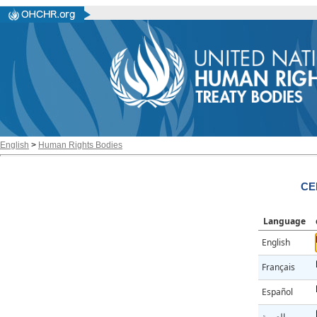
English
>
Human Rights Bodies
CE
Language
English
Français
Español
العربية