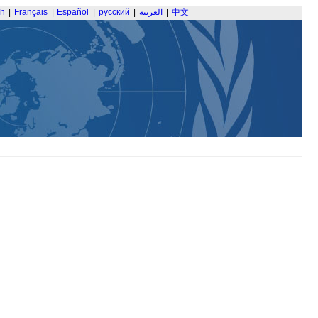
sh
|
Français
|
Español
|
русский
|
العربية
|
中文