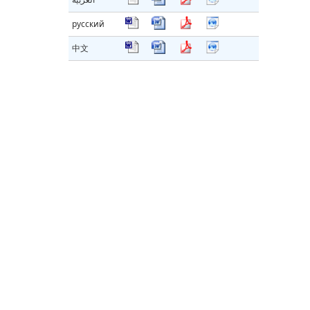
русский
中文