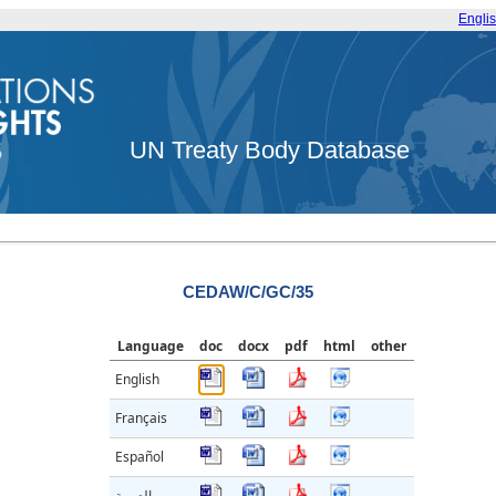
Engli
UN Treaty Body Database
CEDAW/C/GC/35
Language
doc
docx
pdf
html
other
English
Français
Español
العربية