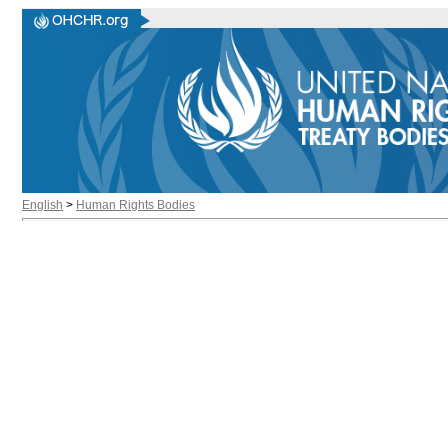
English
>
Human Rights Bodies