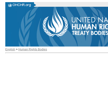
English
>
Human Rights Bodies