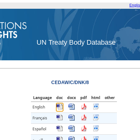
Engli
UN Treaty Body Database
CEDAW/C/DNK/8
Language
doc
docx
pdf
html
other
English
Français
Español
العربية