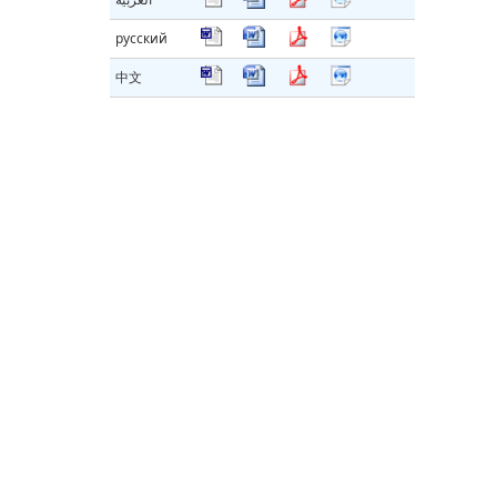
русский
中文