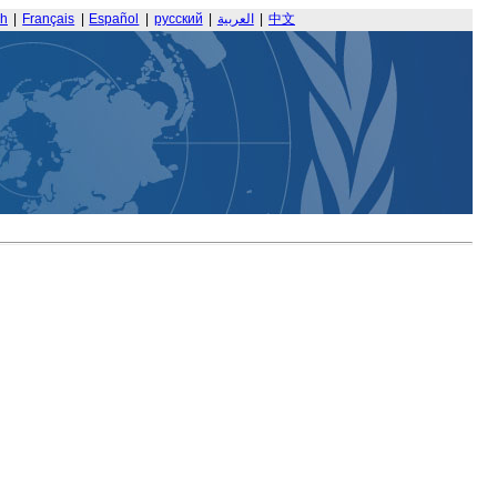
sh
|
Français
|
Español
|
русский
|
العربية
|
中文