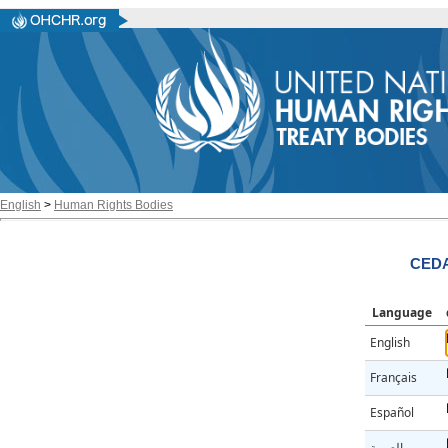
English
>
Human Rights Bodies
CEDA
Language
English
Français
Español
العربية