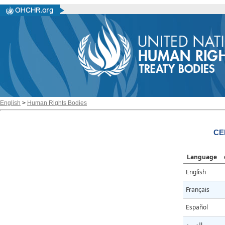
English
>
Human Rights Bodies
CE
Language
English
Français
Español
العربية