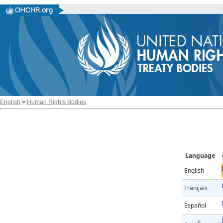
English
>
Human Rights Bodies
Language
English
Français
Español
العربية