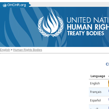
English
>
Human Rights Bodies
C
Language
English
Français
Español
العربية