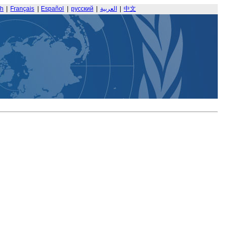
sh
|
Français
|
Español
|
русский
|
العربية
|
中文