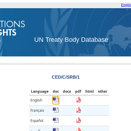
Engli
UN Treaty Body Database
CED/C/SRB/1
Language
doc
docx
pdf
html
other
English
Français
Español
العربية