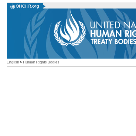
English
>
Human Rights Bodies