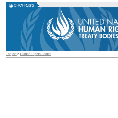
English
>
Human Rights Bodies