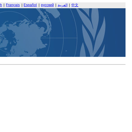
sh
|
Français
|
Español
|
русский
|
العربية
|
中文