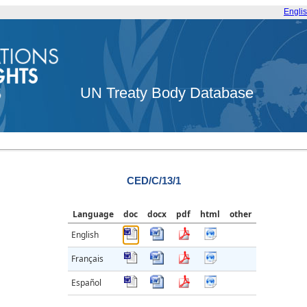
Engli
UN Treaty Body Database
CED/C/13/1
Language
doc
docx
pdf
html
other
English
Français
Español