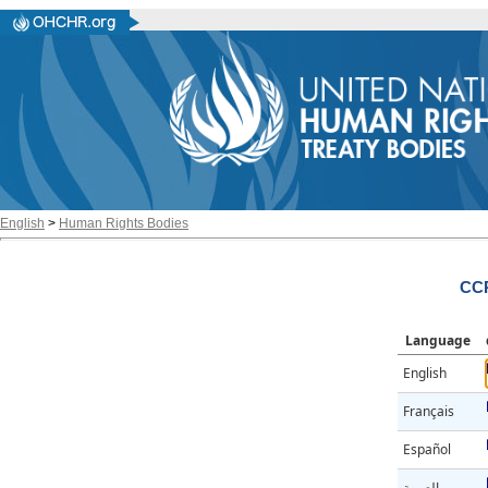
English
>
Human Rights Bodies
CC
Language
English
Français
Español
العربية