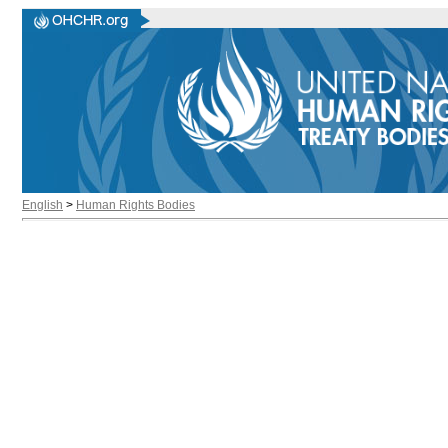
English
>
Human Rights Bodies