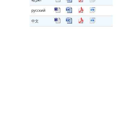
русский
中文