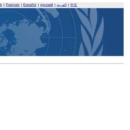
sh
|
Français
|
Español
|
русский
|
العربية
|
中文