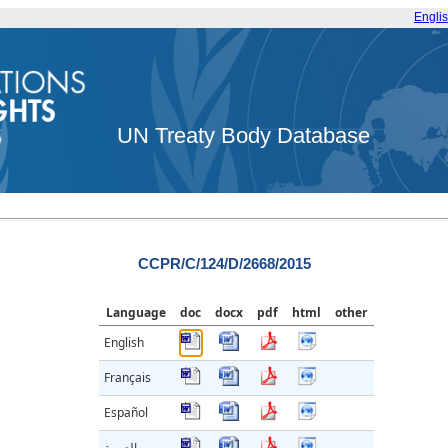
Engli
UN Treaty Body Database
CCPR/C/124/D/2668/2015
Language
doc
docx
pdf
html
other
English
Français
Español
العربية