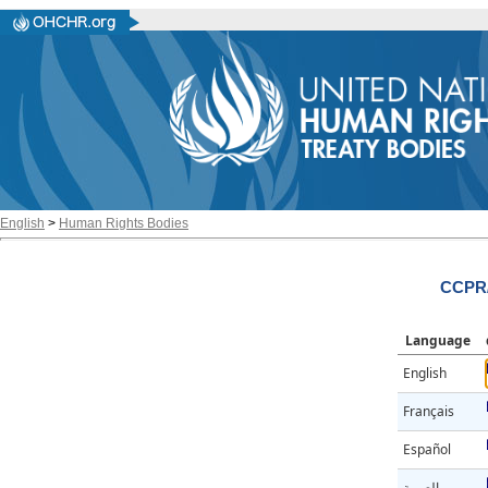
English
>
Human Rights Bodies
CCPR/
Language
English
Français
Español
العربية