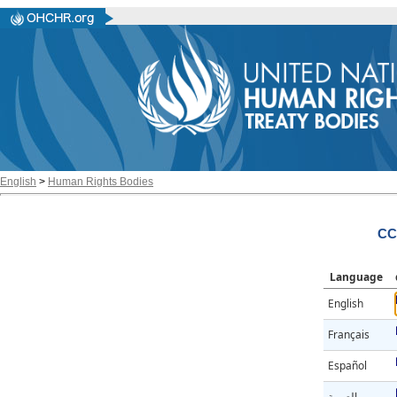
English
>
Human Rights Bodies
CC
Language
English
Français
Español
العربية