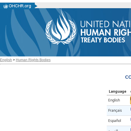
English
>
Human Rights Bodies
CC
Language
English
Français
Español
العربية