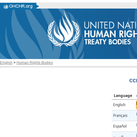
English
>
Human Rights Bodies
CC
Language
English
Français
Español
العربية