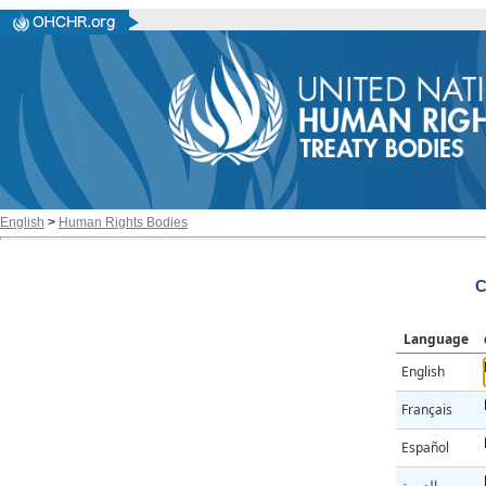
English
>
Human Rights Bodies
C
Language
English
Français
Español
العربية