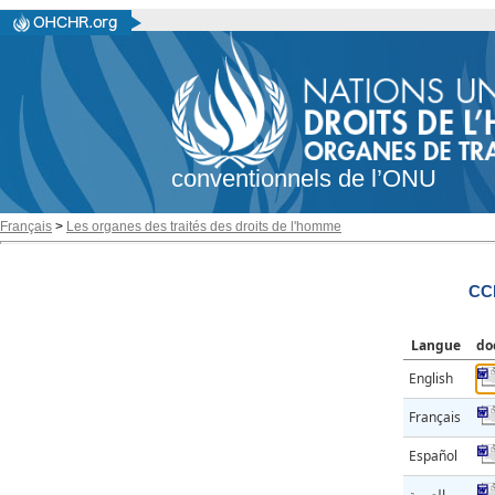
conventionnels de l’ONU
Français
>
Les organes des traités des droits de l'homme
CC
Langue
do
English
Français
Español
العربية