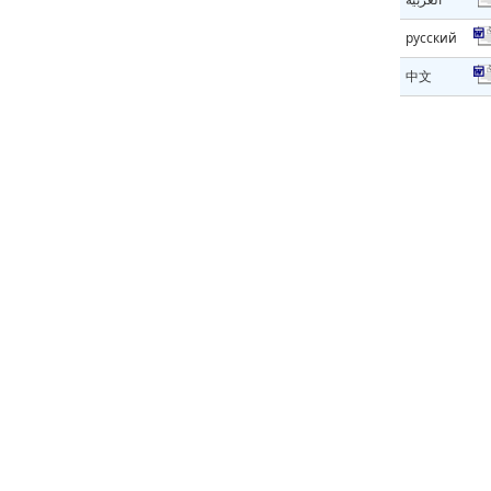
русский
中文