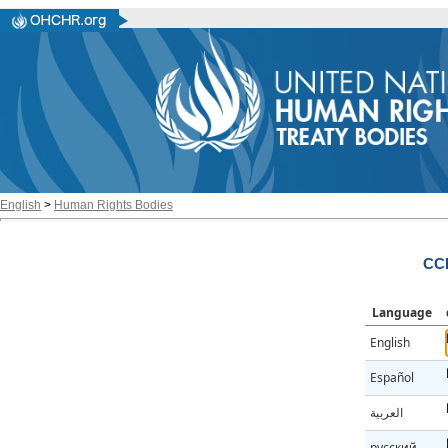
English
>
Human Rights Bodies
CC
Language
English
Español
العربية
русский