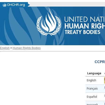
English
>
Human Rights Bodies
CCPR/
Language
English
Français
Español
русский