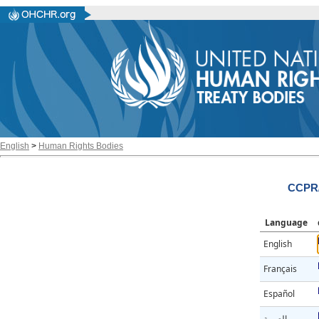
English
>
Human Rights Bodies
CCPR/
Language
English
Français
Español
العربية