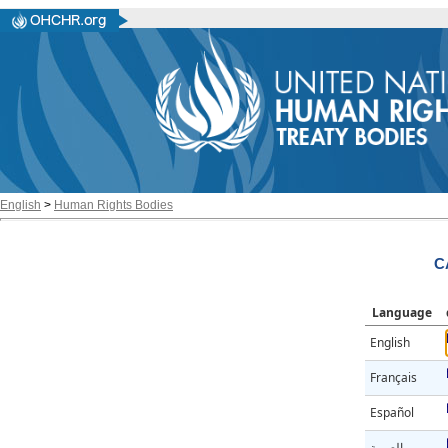
English
>
Human Rights Bodies
C
Language
English
Français
Español
العربية