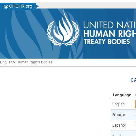
English
>
Human Rights Bodies
CA
Language
English
Français
Español
العربية