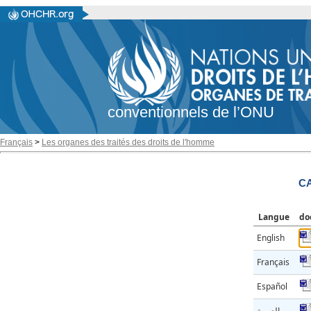
conventionnels de l’ONU
Français
>
Les organes des traités des droits de l'homme
CA
Langue
do
English
Français
Español
العربية