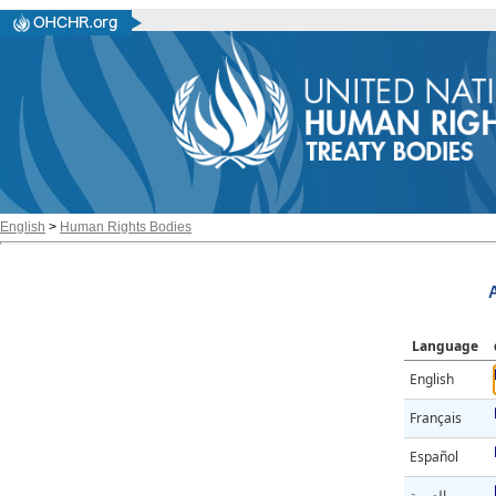
English
>
Human Rights Bodies
A
Language
English
Français
Español
العربية